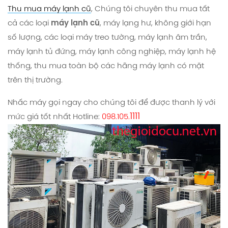
Thu mua máy lạnh cũ
, Chúng tôi chuyên thu mua tất
cả các loại
máy lạnh cũ
, máy lạng hư, không giới hạn
số lượng, các loại máy treo tường, máy lạnh âm trần,
máy lạnh tủ đứng, máy lạnh công nghiệp, máy lạnh hệ
thống, thu mua toàn bộ các hãng máy lạnh có mặt
trên thị trường.
Nhấc máy gọi ngay cho chúng tôi để được thanh lý với
1111
mức giá tốt nhất Hotline:
098.105.