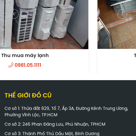
Thanh lý máy lạnh cũ
0981.05.1111
THẾ GIỚI ĐỒ CŨ
Cơ sở 1: Thửa đất 829, Tổ 7, Ấp 3A, Đường Kênh Trung Ương,
Phường Vĩnh Lộc, TP.HCM
Cơ sở 2: 246 Phan Đăng Lưu, Phú Nhuận, TPHCM
Cơ sở 3: Thành Phố Thủ Dầu Một, Bình Dương