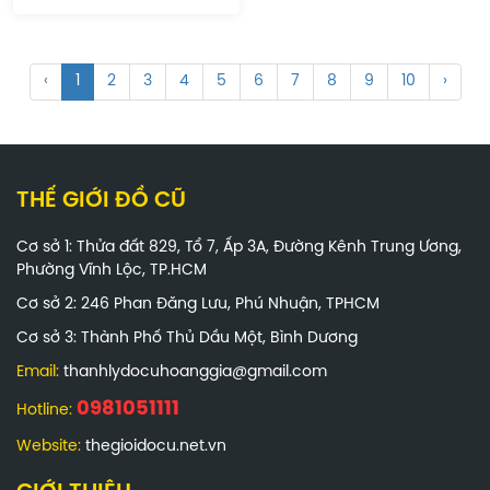
‹
1
2
3
4
5
6
7
8
9
10
›
THẾ GIỚI ĐỒ CŨ
Cơ sở 1: Thửa đất 829, Tổ 7, Ấp 3A, Đường Kênh Trung Ương,
Phường Vĩnh Lộc, TP.HCM
Cơ sở 2: 246 Phan Đăng Lưu, Phú Nhuận, TPHCM
Cơ sở 3: Thành Phố Thủ Dầu Một, Bình Dương
Email:
thanhlydocuhoanggia@gmail.com
0981051111
Hotline:
Website:
thegioidocu.net.vn