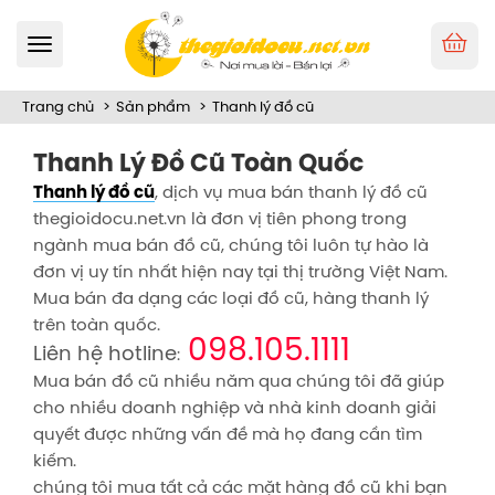
Toggle
navigation
Trang chủ
Sản phẩm
Thanh lý đồ cũ
Thanh Lý Đồ Cũ Toàn Quốc
Thanh lý đồ cũ
, dịch vụ mua bán thanh lý đồ cũ
thegioidocu.net.vn là đơn vị tiên phong trong
ngành mua bán đồ cũ, chúng tôi luôn tự hào là
đơn vị uy tín nhất hiện nay tại thị trường Việt Nam.
Mua bán đa dạng các loại đồ cũ, hàng thanh lý
trên toàn quốc.
098.105.1111
Liên hệ hotline
:
Mua bán đồ cũ nhiều năm qua chúng tôi đã giúp
cho nhiều doanh nghiệp và nhà kinh doanh giải
quyết được những vấn đề mà họ đang cần tìm
kiếm.
chúng tôi mua tất cả các mặt hàng đồ cũ khi bạn