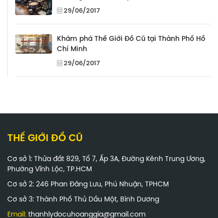
29/06/2017
Khám phá Thế Giới Đồ Cũ tại Thành Phố Hồ
Chí Minh
29/06/2017
THẾ GIỚI ĐỒ CŨ
Cơ sở 1: Thửa đất 829, Tổ 7, Ấp 3A, Đường Kênh Trung Ương,
Phường Vĩnh Lộc, TP.HCM
Cơ sở 2: 246 Phan Đăng Lưu, Phú Nhuận, TPHCM
Cơ sở 3: Thành Phố Thủ Dầu Một, Bình Dương
Email:
thanhlydocuhoanggia@gmail.com