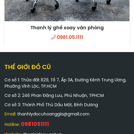
Thanh lý ghế lưới chân quỳ
0981.05.1111
THẾ GIỚI ĐỒ CŨ
Cơ sở 1: Thửa đất 829, Tổ 7, Ấp 3A, Đường Kênh Trung Ương,
Phường Vĩnh Lộc, TP.HCM
Cơ sở 2: 246 Phan Đăng Lưu, Phú Nhuận, TPHCM
Cơ sở 3: Thành Phố Thủ Dầu Một, Bình Dương
Email:
thanhlydocuhoanggia@gmail.com
0981051111
Hotline: