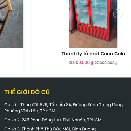
Thanh lý tủ mát Coca Cola
13.000.000 ₫
27.000.000 ₫
THẾ GIỚI ĐỒ CŨ
Cơ sở 1: Thửa đất 829, Tổ 7, Ấp 3A, Đường Kênh Trung Ương,
Phường Vĩnh Lộc, TP.HCM
Cơ sở 2: 246 Phan Đăng Lưu, Phú Nhuận, TPHCM
Cơ sở 3: Thành Phố Thủ Dầu Một, Bình Dương