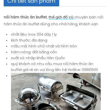
Chi tiết sản phẩm
nồi hâm thức ăn buffet
,
thế giới đồ cũ
chuyên bán nồi
hâm thức ăn buffet dùng cho nhà hàng, khách sạn
chất liệu: inox 304 dày 1 ly
kích thước: đa dạng
mẫu mã: hình chữ nhật và hình tròn
hâm nóng: đốt bằng cồn
xuất xứ: nhập khẩu Hàn Quốc
quý khách có nhu cầu mua nồi hâm thức ăn
buffet giá rẻ xin vui lòng liên hệ
Hotline: 0981051111