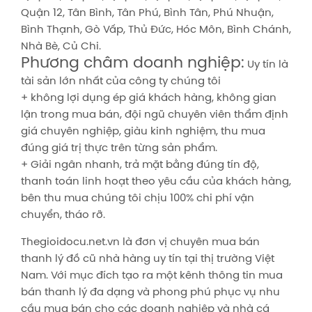
Quận 12, Tân Bình, Tân Phú, Bình Tân, Phú Nhuận,
Bình Thạnh, Gò Vấp, Thủ Đức, Hóc Môn, Bình Chánh,
Nhà Bè, Củ Chi.
Phương châm doanh nghiệp:
Uy tín là
tài sản lớn nhất của công ty chúng tôi
+ không lợi dụng ép giá khách hàng, không gian
lận trong mua bán, đội ngũ chuyên viên thẩm định
giá chuyên nghiệp, giàu kinh nghiệm, thu mua
đúng giá trị thực trên từng sản phẩm.
+ Giải ngân nhanh, trả mặt bằng đúng tín độ,
thanh toán linh hoạt theo yêu cầu của khách hàng,
bên thu mua chúng tôi chịu 100% chi phí vận
chuyển, tháo rỡ.
Thegioidocu.net.vn là đơn vị chuyên mua bán
thanh lý đồ cũ nhà hàng uy tín tại thị trường Việt
Nam. Với mục đích tạo ra một kênh thông tin mua
bán thanh lý đa dạng và phong phú phục vụ nhu
cầu mua bán cho các doanh nghiệp và nhà cá