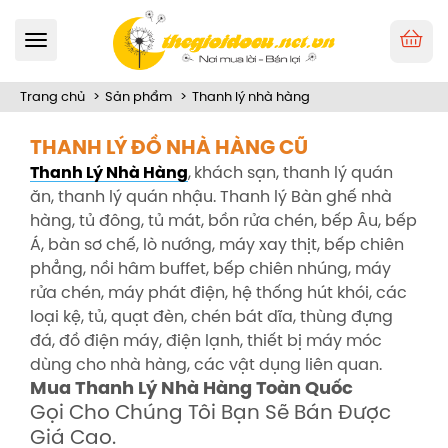
Toggle
navigation
Trang chủ
Sản phẩm
Thanh lý nhà hàng
THANH LÝ ĐỒ NHÀ HÀNG CŨ
Thanh Lý Nhà Hàng
,
khách sạn, thanh lý quán
ăn, thanh lý quán nhậu. Thanh lý Bàn ghế nhà
hàng, tủ đông, tủ mát, bồn rửa chén, bếp Âu, bếp
Á, bàn sơ chế, lò nướng, máy xay thịt, bếp chiên
phẳng, nồi hâm buffet, bếp chiên nhúng, máy
rửa chén, máy phát điện, hệ thống hút khói, các
loại kệ, tủ, quạt đèn, chén bát dĩa, thùng đựng
đá, đồ điện máy, điện lạnh, thiết bị máy móc
dùng cho nhà hàng, các vật dụng liên quan.
Mua Thanh Lý Nhà Hàng Toàn Quốc
Gọi Cho Chúng Tôi Bạn Sẽ Bán Được
Giá Cao.