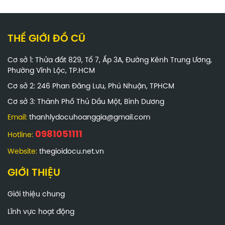
THẾ GIỚI ĐỒ CŨ
Cơ sở 1: Thửa đất 829, Tổ 7, Ấp 3A, Đường Kênh Trung Ương,
Phường Vĩnh Lộc, TP.HCM
Cơ sở 2: 246 Phan Đăng Lưu, Phú Nhuận, TPHCM
Cơ sở 3: Thành Phố Thủ Dầu Một, Bình Dương
Email:
thanhlydocuhoanggia@gmail.com
0981051111
Hotline:
Website:
thegioidocu.net.vn
GIỚI THIỆU
Giới thiệu chung
Lĩnh vực hoạt động