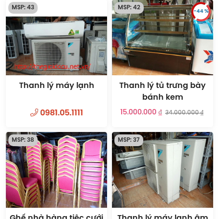
MSP: 43
MSP: 42
-44 %
Thanh lý máy lạnh
Thanh lý tủ trưng bày
bánh kem
0981.05.1111
15.000.000 ₫
34.000.000 ₫
MSP: 38
MSP: 37
Ghế nhà hàng tiệc cưới
Thanh lý máy lạnh âm