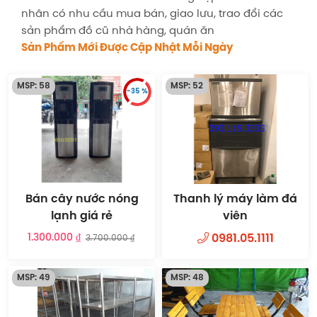
nhân có nhu cầu mua bán, giao lưu, trao đổi các
sản phẩm đồ cũ nhà hàng, quán ăn
Sản Phẩm Mới Được Cập Nhật Mỗi Ngày
MSP: 58
MSP: 52
-35 %
Bán cây nước nóng
Thanh lý máy làm đá
lạnh giá rẻ
viên
1.300.000 ₫
0981.05.1111
3.700.000 ₫
MSP: 49
MSP: 48