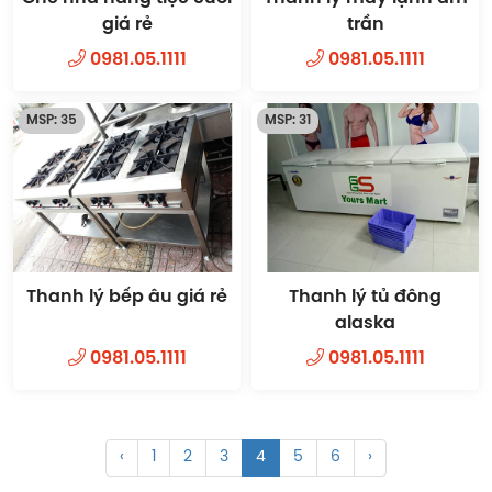
giá rẻ
trần
0981.05.1111
0981.05.1111
MSP: 35
MSP: 31
Thanh lý bếp âu giá rẻ
Thanh lý tủ đông
alaska
0981.05.1111
0981.05.1111
‹
1
2
3
4
5
6
›