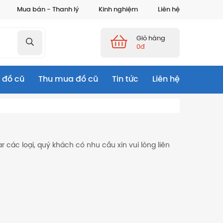
Mua bán - Thanh lý
Kinh nghiệm
Liên hệ
Giỏ hàng
0đ
 đồ cũ
Thu mua đồ cũ
Tin tức
Liên hệ
 các loại, quý khách có nhu cầu xin vui lòng liên