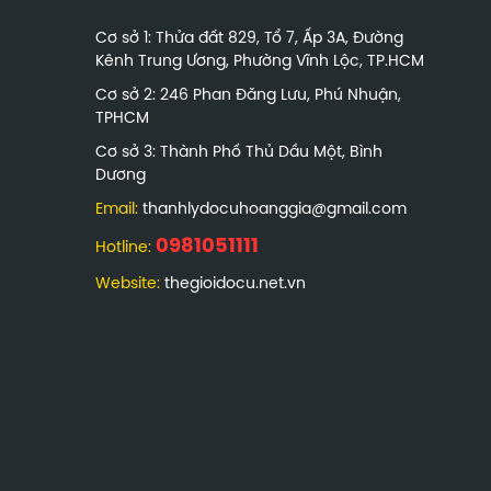
Cơ sở 1: Thửa đất 829, Tổ 7, Ấp 3A, Đường
Kênh Trung Ương, Phường Vĩnh Lộc, TP.HCM
Cơ sở 2: 246 Phan Đăng Lưu, Phú Nhuận,
TPHCM
Cơ sở 3: Thành Phố Thủ Dầu Một, Bình
Dương
Email:
thanhlydocuhoanggia@gmail.com
0981051111
Hotline:
Website:
thegioidocu.net.vn