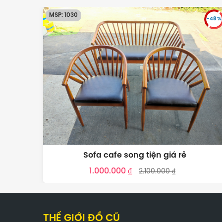
MSP: 1029
-48 %
-52 %
Thanh lý Sofe cafe giá rẻ
2.400.000 ₫
4.600.000 ₫
THẾ GIỚI ĐỒ CŨ