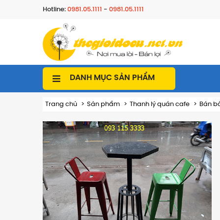
Hotline:
0981.05.1111
-
0981.05.1111
DANH MỤC SẢN PHẨM
Trang chủ
Sản phẩm
Thanh lý quán cafe
Bán bà