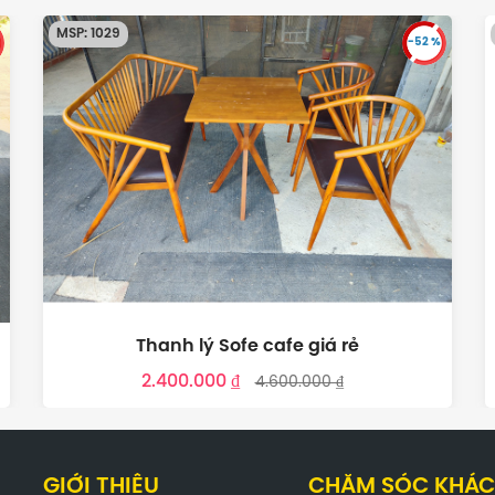
MSP: 1028
-48 %
Thanh lý tủ mát Coca Cola
13.000.000 ₫
27.000.000 ₫
GIỚI THIỆU
CHĂM SÓC KHÁC