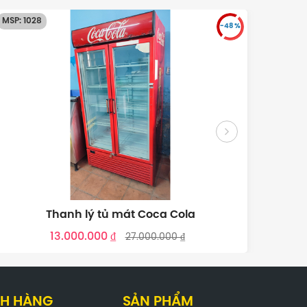
MSP: 1027
MSP: 1
-45 %
Bán tủ mát cũ giá rẻ
13.500.000 ₫
29.900.000 ₫
H HÀNG
SẢN PHẨM